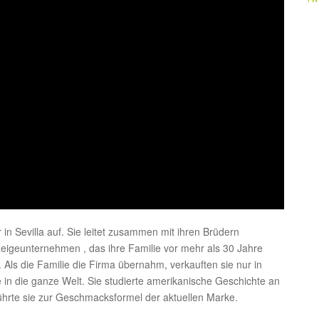
n Sevilla auf. Sie leitet zusammen mit ihren Brüdern
rzeigeunternehmen , das ihre Familie vor mehr als 30 Jahre
ls die Familie die Firma übernahm, verkauften sie nur in
e in die ganze Welt. Sie studierte amerikanische Geschichte an
 führte sie zur Geschmacksformel der aktuellen Marke.