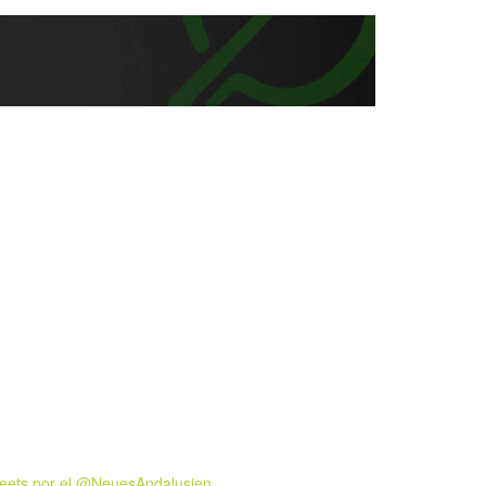
eets por el @NeuesAndalusien.