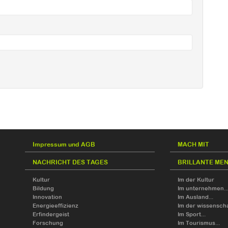
Impressum und AGB
MACH MIT
NACHRICHT DES TAGES
BRILLANTE ME
Kultur
Im der Kultur
Bildung
Im unternehmen..
Innovation
Im Ausland...
Energieeffizienz
Im der wissensch
Erfindergeist
Im Sport...
Forschung
Im Tourismus...