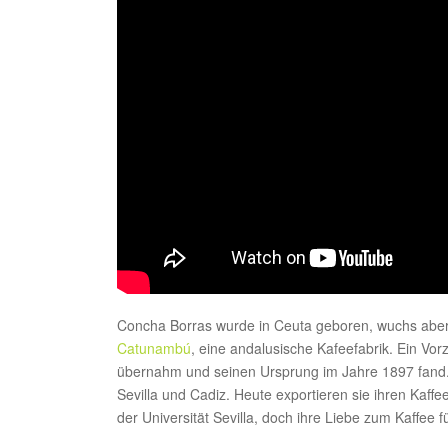
Concha Borras wurde in Ceuta geboren, wuchs aber i
Catunambú
, eine andalusische Kafeefabrik. Ein Vo
übernahm und seinen Ursprung im Jahre 1897 fand. A
Sevilla und Cadiz. Heute exportieren sie ihren Kaffe
der Universität Sevilla, doch ihre Liebe zum Kaffee