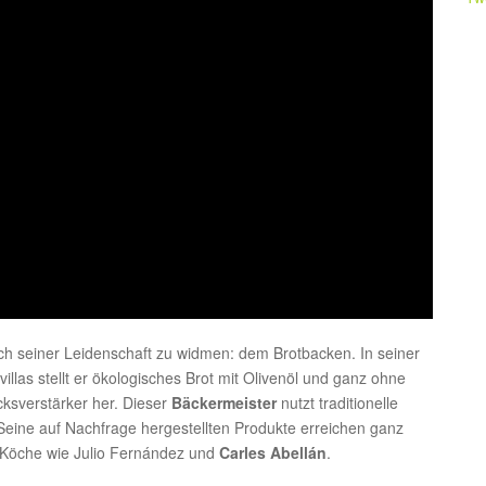
h seiner Leidenschaft zu widmen: dem Brotbacken. In seiner
villas stellt er ökologisches Brot mit Olivenöl und ganz ohne
ksverstärker her. Dieser
Bäckermeister
nutzt traditionelle
. Seine auf Nachfrage hergestellten Produkte erreichen ganz
-Köche wie Julio Fernández und
Carles Abellán
.