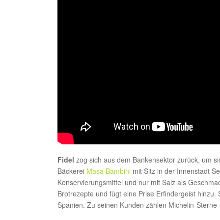
Fidel
zog sich aus dem Bankensektor zurück, um sic
Bäckerei
Masa Bambini
mit Sitz in der Innenstadt Se
Konservierungsmittel und nur mit Salz als Geschmac
Brotrezepte und fügt eine Prise Erfindergeist hinzu
Spanien. Zu seinen Kunden zählen Michelin-Sterne