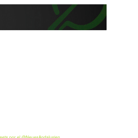
eets por el @NeuesAndalusien.