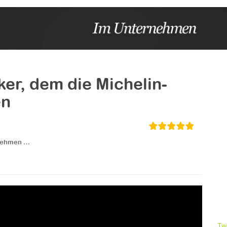
ker, dem die Michelin-
en
nehmen …
Tw