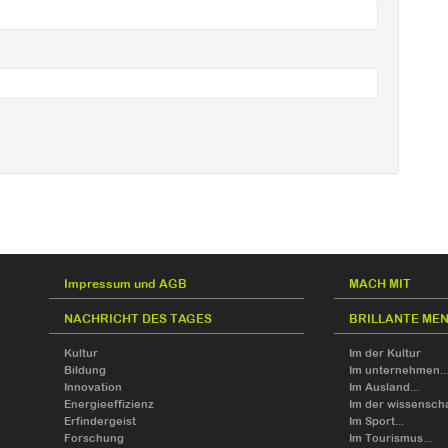
Impressum und AGB
MACH MIT
NACHRICHT DES TAGES
BRILLANTE ME
Kultur
Im der Kultur
Bildung
Im unternehmen..
Innovation
Im Ausland...
Energieeffizienz
Im der wissensch
Erfindergeist
Im Sport...
Forschung
Im Tourismus...