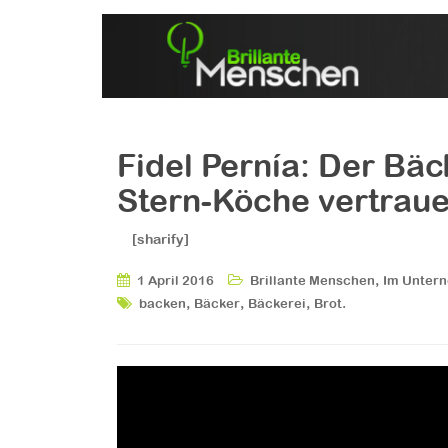
Fidel Pernía: Der Bäc
Stern-Köche vertrau
[sharify]
,
1 April 2016
Brillante Menschen
Im Unter
,
,
,
.
backen
Bäcker
Bäckerei
Brot