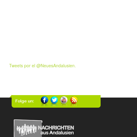
Tweets por el @NeuesAndalusien.
Folge un: