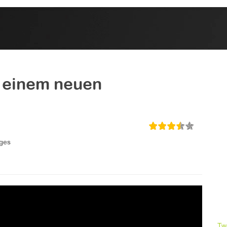
in einem neuen
ges
Tw