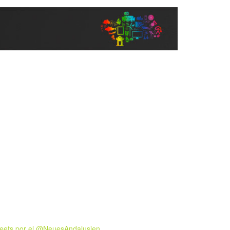
eets por el @NeuesAndalusien.